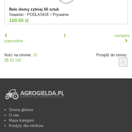
Bele słomy żytniej 60 sztuk
Stawiski - PODLASKIE / Prywatne
100.00 zł
1
następna
poprzednia
Ilość na stronie:
10
Przejdź do strony:
25
50
100
Strona główna
O nas
Mapa kategorii
Kredyty dla rolników