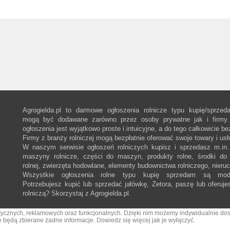
Agrogielda.pl to darmowe ogłoszenia rolnicze typu kupię/sprzed
mogą być dodawane zarówno przez osoby prywatne jak i firmy.
ogłoszenia jest wyjątkowo proste i intuicyjne, a do tego całkowicie be
Firmy z branży rolniczej mogą bezpłatnie oferować swoje towary i usł
W naszym serwisie ogłoszeń rolniczych kupisz i sprzedasz m.in. 
maszyny rolnicze, części do maszyn, produkty rolne, środki do 
rolnej, zwierzęta hodowlane, elementy budownictwa rolniczego, nieru
Wszystkie ogłoszenia rolne typu kupię sprzedam są mod
Potrzebujesz kupić lub sprzedać jałówkę, Zetora, paszę lub oferuje
rolniczą? Skorzystaj z Agrogielda.pl.
tystycznych, reklamowych oraz funkcjonalnych. Dzięki nim możemy indywidualnie d
ie będą zbierane żadne informacje.
Dowiedz się więcej jak je wyłączyć.