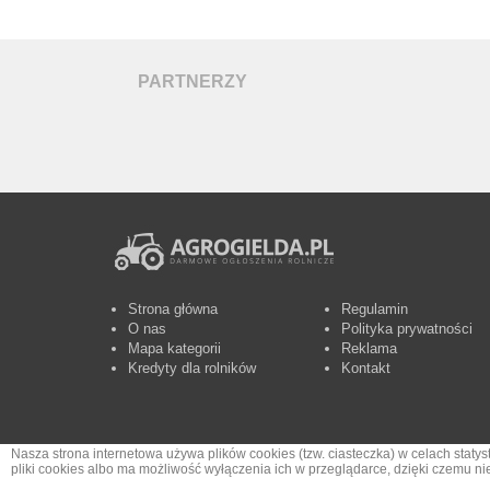
PARTNERZY
Strona główna
Regulamin
O nas
Polityka prywatności
Mapa kategorii
Reklama
Kredyty dla rolników
Kontakt
Nasza strona internetowa używa plików cookies (tzw. ciasteczka) w celach sta
pliki cookies albo ma możliwość wyłączenia ich w przeglądarce, dzięki czemu n