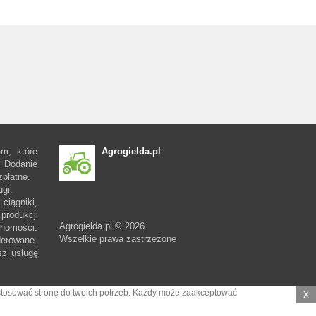
am, które
Agrogielda.pl
 Dodanie
zpłatne.
ugi.
ciągniki,
produkcji
Agrogielda.pl © 2026
chomości.
Wszelkie prawa zastrzeżone
erowane.
sz usługę
ostosować stronę do twoich potrzeb. Każdy może zaakceptować
X