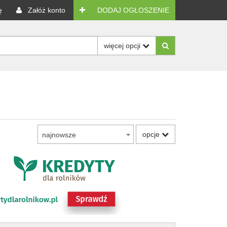
ę
Załóż konto
DODAJ OGŁOSZENIE
więcej opcji
opcje
najnowsze