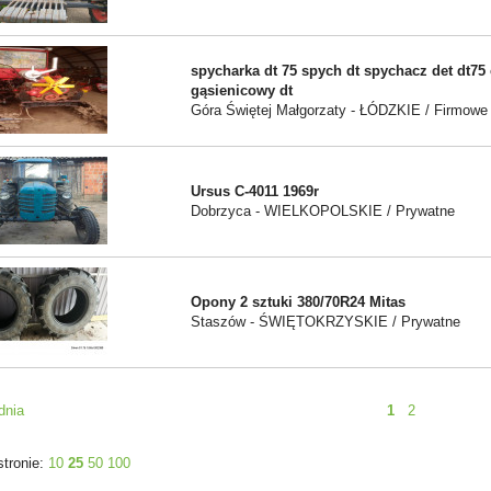
spycharka dt 75 spych dt spychacz det dt75 
gąsienicowy dt
Góra Świętej Małgorzaty - ŁÓDZKIE / Firmowe
Ursus C-4011 1969r
Dobrzyca - WIELKOPOLSKIE / Prywatne
Opony 2 sztuki 380/70R24 Mitas
Staszów - ŚWIĘTOKRZYSKIE / Prywatne
dnia
1
2
stronie:
10
25
50
100