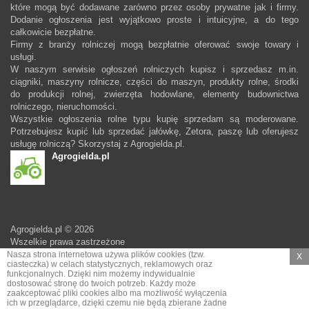
które mogą być dodawane zarówno przez osoby prywatne jak i firmy.
Dodanie ogłoszenia jest wyjątkowo proste i intuicyjne, a do tego
całkowicie bezpłatne.
Firmy z branży rolniczej mogą bezpłatnie oferować swoje towary i
usługi.
W naszym serwisie ogłoszeń rolniczych kupisz i sprzedasz m.in.
ciągniki, maszyny rolnicze, części do maszyn, produkty rolne, środki
do produkcji rolnej, zwierzęta hodowlane, elementy budownictwa
rolniczego, nieruchomości.
Wszystkie ogłoszenia rolne typu kupię sprzedam są moderowane.
Potrzebujesz kupić lub sprzedać jałówkę, Zetora, paszę lub oferujesz
usługę rolniczą? Skorzystaj z Agrogielda.pl.
Agrogielda.pl
Agrogielda.pl © 2026
Wszelkie prawa zastrzeżone
Nasza strona internetowa używa plików cookies (tzw.
X
ciasteczka) w celach statystycznych, reklamowych oraz
funkcjonalnych. Dzięki nim możemy indywidualnie
dostosować stronę do twoich potrzeb. Każdy może
zaakceptować pliki cookies albo ma możliwość wyłączenia
ich w przeglądarce, dzięki czemu nie będą zbierane żadne