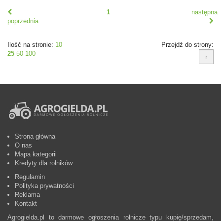
1
następna
poprzednia
Ilość na stronie:
10
Przejdź do strony:
25
50
100
Strona główna
O nas
Mapa kategorii
Kredyty dla rolników
Regulamin
Polityka prywatności
Reklama
Kontakt
Agrogielda.pl to darmowe ogłoszenia rolnicze typu kupię/sprzedam,