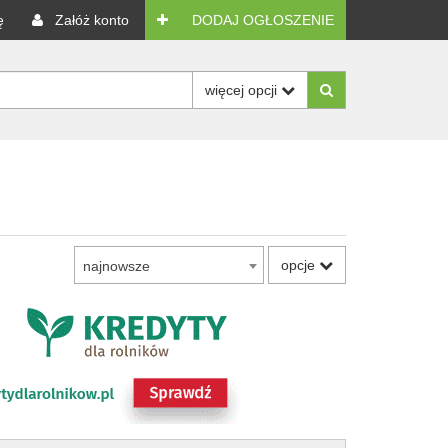
ę
Załóż konto
DODAJ OGŁOSZENIE
więcej opcji
opcje
najnowsze