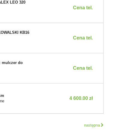
TALEX LEO 320
Cena tel.
 KOWALSKI KB16
Cena tel.
z mulczer do
Cena tel.
5cm
4 600.00 zł
tne
następna