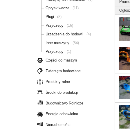
Promo
Opryskiwacze
(11)
Ogłos
Pługi
(8)
Przyczepy
(16)
Urządzenia do hodowli
(4)
Inne maszyny
(54)
Przyczepy
(1)
Części do maszyn
Zwierzęta hodowlane
Produkty rolne
Środki do produkcji
Budownictwo Rolnicze
Energia odnawialna
Nieruchomości