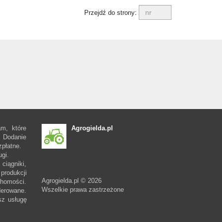
Przejdź do strony:
am, które
Agrogielda.pl
 Dodanie
zpłatne.
ugi.
ciągniki,
produkcji
Agrogielda.pl © 2026
chomości.
Wszelkie prawa zastrzeżone
erowane.
sz usługę