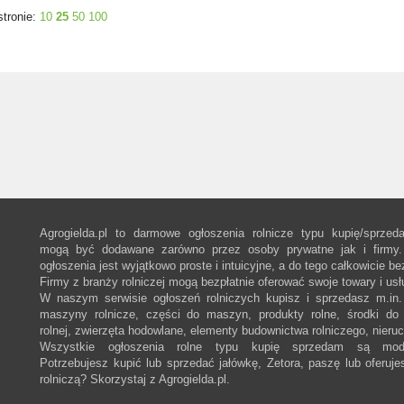
stronie:
10
25
50
100
Agrogielda.pl to darmowe ogłoszenia rolnicze typu kupię/sprzed
mogą być dodawane zarówno przez osoby prywatne jak i firmy.
ogłoszenia jest wyjątkowo proste i intuicyjne, a do tego całkowicie be
Firmy z branży rolniczej mogą bezpłatnie oferować swoje towary i usł
W naszym serwisie ogłoszeń rolniczych kupisz i sprzedasz m.in. 
maszyny rolnicze, części do maszyn, produkty rolne, środki do 
rolnej, zwierzęta hodowlane, elementy budownictwa rolniczego, nieru
Wszystkie ogłoszenia rolne typu kupię sprzedam są mod
Potrzebujesz kupić lub sprzedać jałówkę, Zetora, paszę lub oferuje
rolniczą? Skorzystaj z Agrogielda.pl.