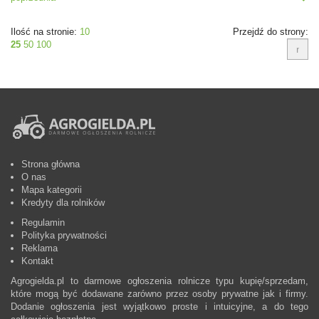
Ilość na stronie:
10
Przejdź do strony:
25
50
100
Strona główna
O nas
Mapa kategorii
Kredyty dla rolników
Regulamin
Polityka prywatności
Reklama
Kontakt
Agrogielda.pl to darmowe ogłoszenia rolnicze typu kupię/sprzedam,
które mogą być dodawane zarówno przez osoby prywatne jak i firmy.
Dodanie ogłoszenia jest wyjątkowo proste i intuicyjne, a do tego