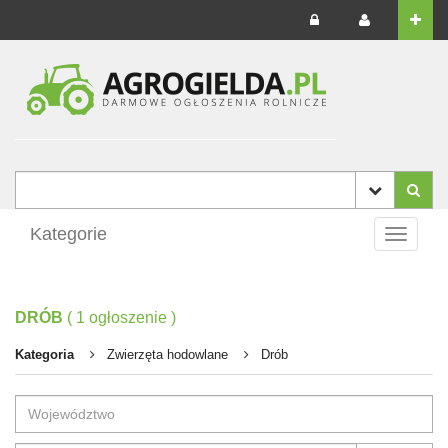
Kategorie
Toggle
navigati
DRÓB
(
1
ogłoszenie
)
Kategoria
Zwierzęta hodowlane
Drób