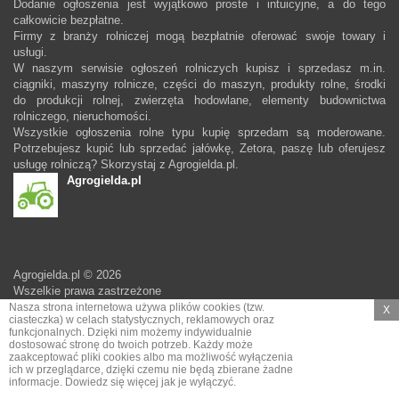
Dodanie ogłoszenia jest wyjątkowo proste i intuicyjne, a do tego
całkowicie bezpłatne.
Firmy z branży rolniczej mogą bezpłatnie oferować swoje towary i
usługi.
W naszym serwisie ogłoszeń rolniczych kupisz i sprzedasz m.in.
ciągniki, maszyny rolnicze, części do maszyn, produkty rolne, środki
do produkcji rolnej, zwierzęta hodowlane, elementy budownictwa
rolniczego, nieruchomości.
Wszystkie ogłoszenia rolne typu kupię sprzedam są moderowane.
Potrzebujesz kupić lub sprzedać jałówkę, Zetora, paszę lub oferujesz
usługę rolniczą? Skorzystaj z Agrogielda.pl.
Agrogielda.pl
Agrogielda.pl © 2026
Wszelkie prawa zastrzeżone
Nasza strona internetowa używa plików cookies (tzw.
X
ciasteczka) w celach statystycznych, reklamowych oraz
funkcjonalnych. Dzięki nim możemy indywidualnie
dostosować stronę do twoich potrzeb. Każdy może
zaakceptować pliki cookies albo ma możliwość wyłączenia
ich w przeglądarce, dzięki czemu nie będą zbierane żadne
informacje.
Dowiedz się więcej jak je wyłączyć.