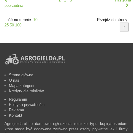
1
2
3
następna
poprzednia
Ilość na stronie:
10
Przejdź do strony:
25
50
100
Strona główna
O nas
Mapa kategorii
Kredyty dla rolników
Regulamin
Polityka prywatności
Reklama
Kontakt
Agrogielda.pl to darmowe ogłoszenia rolnicze typu kupię/sprzedam,
które mogą być dodawane zarówno przez osoby prywatne jak i firmy.